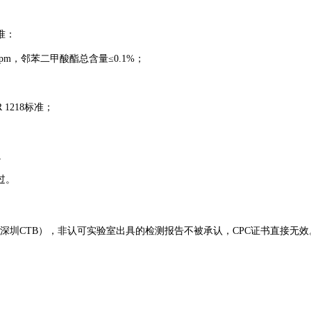
准：
pm，邻苯二甲酸酯总含量≤0.1%；
 1218标准；
。
过。
如深圳CTB），非认可实验室出具的检测报告不被承认，CPC证书直接