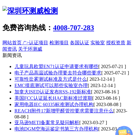
免费咨询热线：
4008-707-283
网站首页
/">认证项目
检测项目
各国认证
实验室
授权资质
新
闻资讯
关于环测威
新闻资讯
儿童玩具欧盟EN71认证申请要求有哪些
[ 2025-07-21 ]
电子产品高温试验办理要去符合哪些要求
[ 2025-07-21 ]
可靠性盐雾测试标准及方式是什么
[ 2023-12-14 ]
EMC摸底测试可以那些实验室办理
[ 2023-12-14 ]
加拿大ISED认证发布RSS-192新标准
[ 2023-08-16 ]
美国FCC认证延长HAC新标准过渡期
[ 2023-08-16 ]
家用电器IEC 60335标准测试办理机构
[ 2023-08-08 ]
REACH附件17新增甲醛管控要求需要注意什么
[ 2023-
08-08 ]
亚马逊METI备案常见疑问解析
[ 2023-03-27 ]
电池DGM空海运鉴定书第三方办理机构
[ 2023-03-27 ]