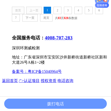
1
首页
上一页
2
3
4
5
6
7
下一页
尾页
共
83
页
828
条数据
全国服务电话：
4008-707-283
深圳环测威检测
地址：广东省深圳市宝安区沙井新桥街道新桥社区新和
大道26号A栋1~2楼
备案号：
粤ICP备15040964号
返回首页
/">
认证项目
授权资质
电话咨询
拨打电话