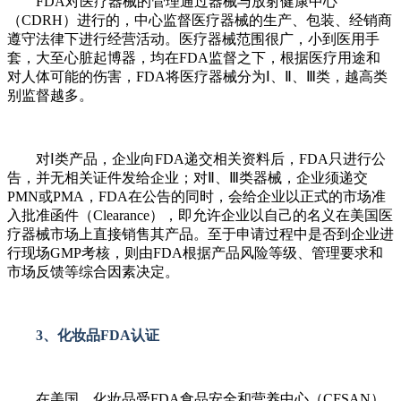
FDA对医疗器械的管理通过器械与放射健康中心
（CDRH）进行的，中心监督医疗器械的生产、包装、经销商
遵守法律下进行经营活动。医疗器械范围很广，小到医用手
套，大至心脏起博器，均在FDA监督之下，根据医疗用途和
对人体可能的伤害，FDA将医疗器械分为Ⅰ、Ⅱ、Ⅲ类，越高类
别监督越多。
对Ⅰ类产品，企业向FDA递交相关资料后，FDA只进行公
告，并无相关证件发给企业；对Ⅱ、Ⅲ类器械，企业须递交
PMN或PMA，FDA在公告的同时，会给企业以正式的市场准
入批准函件（Clearance），即允许企业以自己的名义在美国医
疗器械市场上直接销售其产品。至于申请过程中是否到企业进
行现场GMP考核，则由FDA根据产品风险等级、管理要求和
市场反馈等综合因素决定。
3、化妆品FDA认证
在美国，化妆品受FDA食品安全和营养中心（CFSAN）