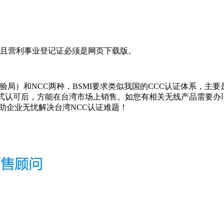
且营利事业登记证必须是网页下载版。
局）和NCC两种，BSMI要求类似我国的CCC认证体系，主要
式认可后，方能在台湾市场上销售。如您有相关无线产品需要办
助企业无忧解决台湾NCC认证难题！