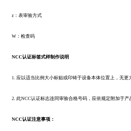
z：表审验方式
W：检查码
NCC认证标签式样制作说明
1. 应以适当比例大小标贴或印铸于设备本体位置上，无更
2. 此NCC认证标志连同审验合格号码，应依规定附加于产
NCC认证注意事项：