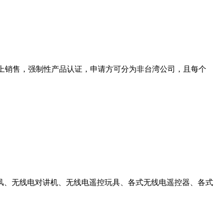
上销售，强制性产品认证，申请方可分为非台湾公司，且每个
无线耳机麦克风、无线电对讲机、无线电遥控玩具、各式无线电遥控器、各式