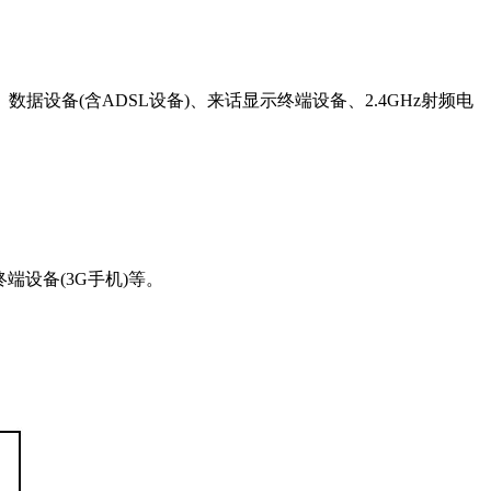
设备(含ADSL设备)、来话显示终端设备、2.4GHz射频电
端设备(3G手机)等。