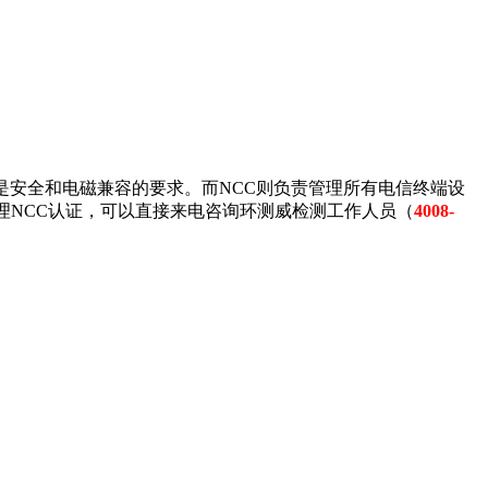
是安全和电磁兼容的要求。而NCC则负责管理所有电信终端设
理NCC认证，可以直接来电咨询环测威检测工作人员（
4008-