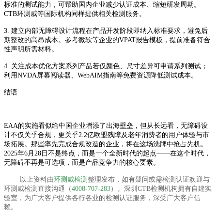
标准的测试能力，可帮助国内企业减少认证成本、缩短研发周期。
CTB环测威等国际机构同样提供相关检测服务。
3. 建立内部无障碍设计流程在产品开发阶段即纳入标准要求，避免后
期整改的高昂成本。参考微软等企业的VPAT报告模板，提前准备符合
性声明所需材料。
4. 关注成本优化方案系列产品若仅颜色、尺寸差异可申请系列测试；
利用NVDA屏幕阅读器、WebAIM指南等免费资源降低测试成本。
结语
EAA的实施看似给中国企业增添了出海壁垒，但从长远看，无障碍设
计不仅关乎合规，更关乎2.2亿欧盟残障及老年消费者的用户体验与市
场拓展。那些率先完成合规改造的企业，将在这场洗牌中抢占先机。
2025年6月28日不是终点，而是一个全新时代的起点——在这个时代，
无障碍不再是可选项，而是产品竞争力的核心要素。
以上资料由
环测威检测
整理发布，如有疑问或需检测认证欢迎与
环测威检测直接沟通（
4008-707-283
）。深圳CTB检测机构拥有自建实
验室，为广大客户提供各行各业的检测认证服务，深受广大客户信
赖。