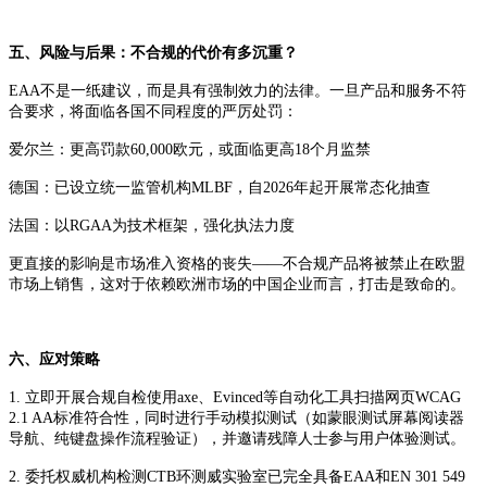
五、风险与后果：不合规的代价有多沉重？
EAA不是一纸建议，而是具有强制效力的法律。一旦产品和服务不符
合要求，将面临各国不同程度的严厉处罚：
爱尔兰：更高罚款60,000欧元，或面临更高18个月监禁
德国：已设立统一监管机构MLBF，自2026年起开展常态化抽查
法国：以RGAA为技术框架，强化执法力度
更直接的影响是市场准入资格的丧失——不合规产品将被禁止在欧盟
市场上销售，这对于依赖欧洲市场的中国企业而言，打击是致命的。
六、应对策略
1. 立即开展合规自检使用axe、Evinced等自动化工具扫描网页WCAG
2.1 AA标准符合性，同时进行手动模拟测试（如蒙眼测试屏幕阅读器
导航、纯键盘操作流程验证），并邀请残障人士参与用户体验测试。
2. 委托权威机构检测CTB环测威实验室已完全具备EAA和EN 301 549