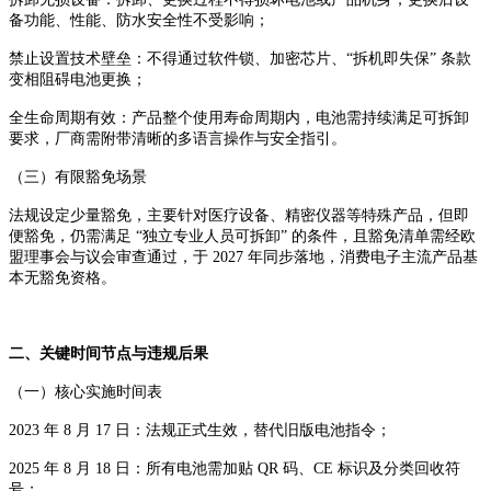
备功能、性能、防水安全性不受影响；
禁止设置技术壁垒：不得通过软件锁、加密芯片、“拆机即失保” 条款
变相阻碍电池更换；
全生命周期有效：产品整个使用寿命周期内，电池需持续满足可拆卸
要求，厂商需附带清晰的多语言操作与安全指引。
（三）有限豁免场景
法规设定少量豁免，主要针对医疗设备、精密仪器等特殊产品，但即
便豁免，仍需满足 “独立专业人员可拆卸” 的条件，且豁免清单需经欧
盟理事会与议会审查通过，于 2027 年同步落地，消费电子主流产品基
本无豁免资格。
二、关键时间节点与违规后果
（一）核心实施时间表
2023 年 8 月 17 日：法规正式生效，替代旧版电池指令；
2025 年 8 月 18 日：所有电池需加贴 QR 码、CE 标识及分类回收符
号；