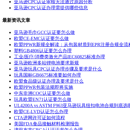
亚马逊CPC认证审核无法通过原因分析
亚马逊CPC认证办理需提供哪些信息
最新资讯文章
亚马逊毛巾GCC认证要怎么做
欧盟CE-EMC认证要怎么做
欧盟PPWR新规全解读：从包装材质到EPR注册合规全流
塑料GB4806认证要怎么办理
工业/医疗/消费类激光产品IEC60825标准办理
亚马逊欧洲多站锂电池要求新规
亚马逊玩具CPC认证办理步骤及要求是什么
玩具国标GB6675标准要如何办理
欧盟食品级认证办理及要求是什么
欧盟PPWR包装法规即将实施
中东非洲COC认证要怎么做
玩具欧盟EN71认证要怎么做
UL4200A vs ASTM F963亚马逊玩具纽扣电池合规到底
欧盟CE-LVD认证怎么办理
CTA进网许可证如何流程
美国FDA食品接触材料检测报告
津巴布韦CBCA认证证书怎么办理