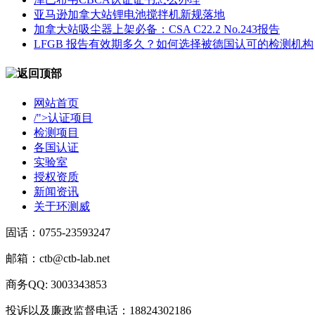
​亚马逊加拿大站锂电池搅拌机新规落地
加拿大站吸尘器上架必备：CSA C22.2 No.243报告
LFGB 报告有效期多久？如何选择被德国认可的检测机构
网站首页
/">认证项目
检测项目
各国认证
实验室
授权资质
新闻资讯
关于环测威
固话：0755-23593247
邮箱：ctb@ctb-lab.net
商务QQ: 3003343853
投诉以及廉政监督电话：18824302186