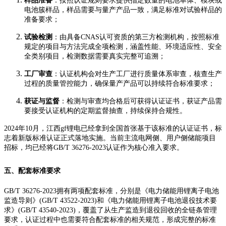
样品准备
：按照认证规则要求提供指定数量的电池单体、模块或
电池簇样品，样品需要与量产产品一致，满足标准对试验样品的
准备要求；
试验检测
：由具备CNAS认可资质的第三方检测机构，按照标准
规定的项目与方法完成全项检测，涵盖性能、环境适应性、安全
全类别项目，检测数据需要真实完整可追溯；
工厂审查
：认证机构会对生产工厂进行质量体系审查，核查生产
过程的质量管控能力，确保量产产品可以持续符合标准要求；
获证与监督
：检测与审查均合格后可获得认证证书，获证产品需
要接受认证机构的定期监督抽查，持续保持合规性。
2024年10月，江西gf
锂电已经拿到全国首张基于该标准的认证证书，标
志着新版标准认证正式落地实施。当前主流电网侧、用户侧储能项目
招标，均已经将GB/T 36276-2023认证作为核心准入要求。
五、配套标准要求
GB/T 36276-2023拥有两项配套标准，分别是《电力储能用锂离子电池
监造导则》(GB/T 43522-2023)和《电力储能用锂离子电池退役技术要
求》(GB/T 43540-2023)，覆盖了从生产监造到退役回收的全链条管理
要求，认证过程中也需要符合配套标准的相关规范，形成完整的标准