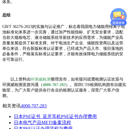
体系。
总结
GB/T 36276-2023的实施与认证推广，标志着我国电力储能用锂离子电
池标准化体系进一步完善，通过加严性能指标、扩充安全要求，适配
当前大规格电芯、液冷储能系统等新技术的应用需求，为储能产业高
质量发展提供了标准支撑。对于电池生产企业、储能投资商以及运营
单位来说，符合新版标准认证要求，已经成为产品入市、项目落地的
必备条件，严格落实标准认证要求，才能有效保障电力储能系统的安
全可靠运行。
以上资料由
环测威检测
整理发布，如有疑问或需检测认证欢迎与
环测威检测直接沟通（
4008-707-283
）。深圳CTB检测机构拥有自建实
验室，为广大客户提供各行各业的检测认证服务，深受广大客户信
赖。
相关资讯
4008-707-283
日本PSE证书_蓝牙耳机PSE证书办理费用
日本电气产品METI备案流程
日本PSE认证办理流程与费用