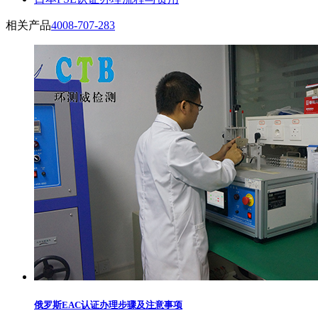
相关产品
4008-707-283
俄罗斯EAC认证办理步骤及注意事项