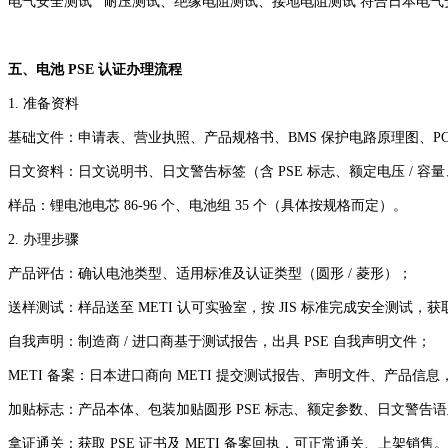
电气安全测试
耐压测试、绝缘电阻测试、接地电阻测试
符合日本电气
五、电池 PSE 认证办理流程
1. 准备资料
基础文件：申请表、营业执照、产品规格书、BMS 保护电路原理图、P
日文资料：日文说明书、日文警告标签（含 PSE 标志、额定电压 / 容
样品：锂电池电芯 86-96 个、电池组 35 个（具体按规格而定）。
2. 办理步骤
产品评估：确认电池类型、适用标准及认证类型（圆形 / 菱形）；
送样测试：样品送至 METI 认可实验室，按 JIS 标准完成安全测试，
自我声明：制造商 / 进口商基于测试报告，出具 PSE 自我声明文件；
METI 备案：日本进口商向 METI 提交测试报告、声明文件、产品信息
加贴标志：产品本体、包装加贴圆形 PSE 标志、额定参数、日文警告
拿证通关：获取 PSE 证书及 METI 备案回执，可正常通关、上架销售。