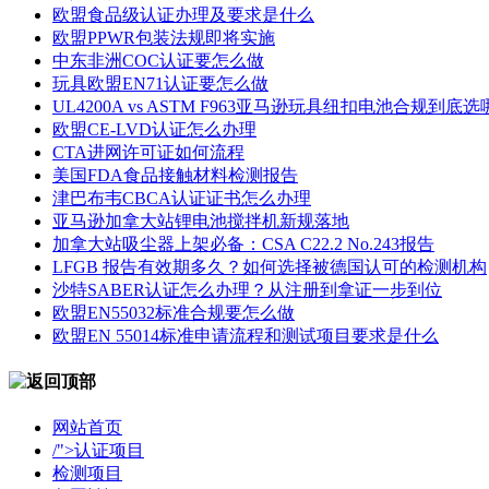
欧盟食品级认证办理及要求是什么
欧盟PPWR包装法规即将实施
中东非洲COC认证要怎么做
玩具欧盟EN71认证要怎么做
UL4200A vs ASTM F963亚马逊玩具纽扣电池合规到底
欧盟CE-LVD认证怎么办理
CTA进网许可证如何流程
美国FDA食品接触材料检测报告
津巴布韦CBCA认证证书怎么办理
​亚马逊加拿大站锂电池搅拌机新规落地
加拿大站吸尘器上架必备：CSA C22.2 No.243报告
LFGB 报告有效期多久？如何选择被德国认可的检测机构
沙特SABER认证怎么办理？从注册到拿证一步到位
欧盟EN55032标准合规要怎么做
欧盟EN 55014标准申请流程和测试项目要求是什么
网站首页
/">认证项目
检测项目