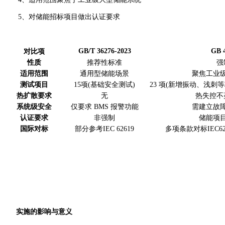
5、对储能招标项目做出认证要求
GB/T 36276-2023
GB 4
对比项
性质
推荐性标准
强
适用范围
通用型储能场景
聚焦工业
测试项目
15项(基础安全测试)
23 项(新增振动、浅刺
热扩散要求
无
热失控不
系统级安全
仅要求 BMS 报警功能
需建立故
认证要求
非强制
储能项
国际对标
部分参考IEC 62619
多项条款对标IEC62
实施的影响与意义