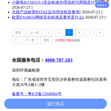
小家电IEC60335-1安全标准办理流程与周期是什么
[
2026-07-23 ]
无线产品欧盟RED认证办理流程及要求
[ 2026-07-23 ]
欧盟EN18031网络安全标准及要求是什么
[ 2026-07-23 ]
3
首页
上一页
1
2
4
5
6
7
下一页
尾页
共
279
页
2782
条数据
全国服务电话：
4008-707-283
深圳环测威检测
地址：广东省深圳市宝安区沙井新桥街道新桥社区新和
大道26号A栋1~2楼
备案号：
粤ICP备15040964号
返回首页
/">
认证项目
授权资质
电话咨询
拨打电话